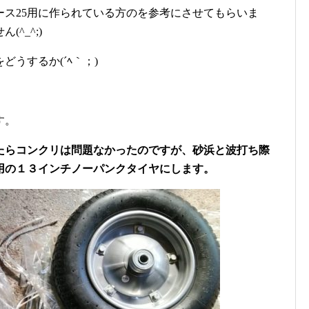
ース25用に作られている方のを参考にさせてもらいま
^_^;)
どうするか(´ﾍ｀；)
す。
たらコンクリは問題なかったのですが、砂浜と波打ち際
用の１３インチノーパンクタイヤにします。