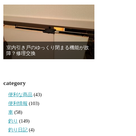
室内引き戸のゆっくり閉まる機能が故
障？修理交換
category
便利な商品
(43)
便利情報
(103)
車
(58)
釣り
(149)
釣り日記
(4)