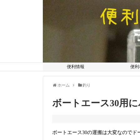
便利情報
便利
ホーム
釣り
ボートエース30用
ボートエース30の運搬は大変なのでド