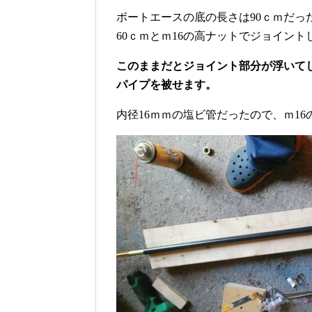
ボートエースの底の長さは90ｃｍだった
60ｃｍとｍ16の高ナットでジョイント
このままだとジョイント部分が浮いて
パイプを被せます。
内径16ｍｍの塩ビ管だったので、ｍ16