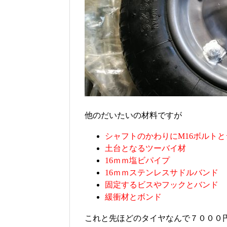
他のだいたいの材料ですが
シャフトのかわりにM16ボルト
土台となるツーバイ材
16ｍｍ塩ビパイプ
16ｍｍステンレスサドルバンド
固定するビスやフックとバンド
緩衝材とボンド
これと先ほどのタイヤなんで７０００円く