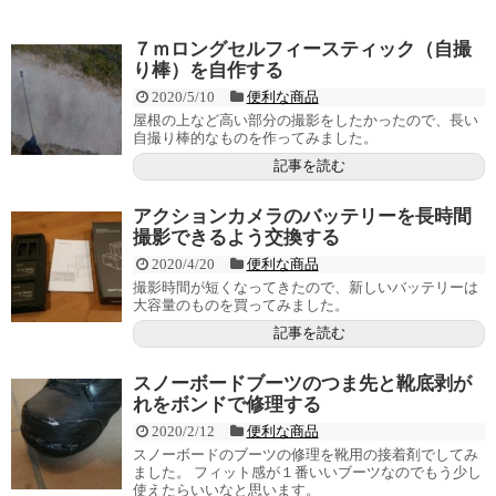
７ｍロングセルフィースティック（自撮
り棒）を自作する
2020/5/10
便利な商品
屋根の上など高い部分の撮影をしたかったので、長い
自撮り棒的なものを作ってみました。
記事を読む
アクションカメラのバッテリーを長時間
撮影できるよう交換する
2020/4/20
便利な商品
撮影時間が短くなってきたので、新しいバッテリーは
大容量のものを買ってみました。
記事を読む
スノーボードブーツのつま先と靴底剥が
れをボンドで修理する
2020/2/12
便利な商品
スノーボードのブーツの修理を靴用の接着剤でしてみ
ました。 フィット感が１番いいブーツなのでもう少し
使えたらいいなと思います。