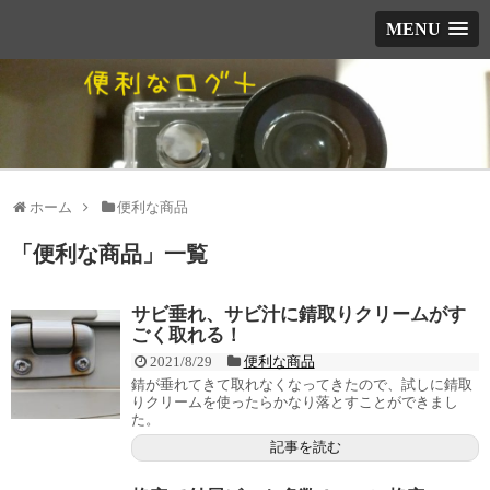
MENU
ホーム
便利な商品
「
便利な商品
」
一覧
サビ垂れ、サビ汁に錆取りクリームがす
ごく取れる！
2021/8/29
便利な商品
錆が垂れてきて取れなくなってきたので、試しに錆取
りクリームを使ったらかなり落とすことができまし
た。
記事を読む