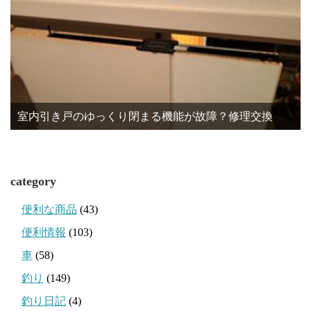
室内引き戸のゆっくり閉まる機能が故障？修理交換
category
便利な商品
(43)
便利情報
(103)
車
(58)
釣り
(149)
釣り日記
(4)