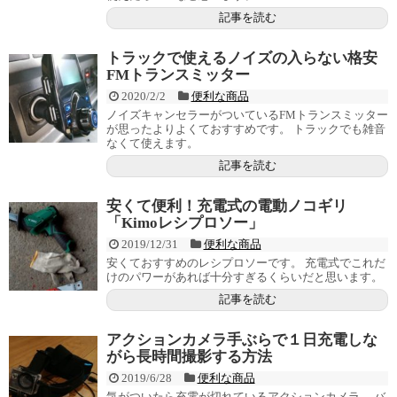
記事を読む
トラックで使えるノイズの入らない格安
FMトランスミッター
2020/2/2
便利な商品
ノイズキャンセラーがついているFMトランスミッター
が思ったよりよくておすすめです。 トラックでも雑音
なくて使えます。
記事を読む
安くて便利！充電式の電動ノコギリ
「Kimoレシプロソー」
2019/12/31
便利な商品
安くておすすめのレシプロソーです。 充電式でこれだ
けのパワーがあれば十分すぎるくらいだと思います。
記事を読む
アクションカメラ手ぶらで１日充電しな
がら長時間撮影する方法
2019/6/28
便利な商品
気がついたら充電が切れているアクションカメラ。 バ