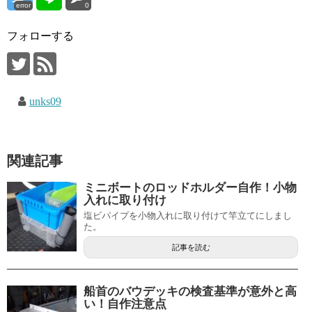
error
0
フォローする
unks09
関連記事
ミニボートのロッドホルダー自作！小物
入れに取り付け
塩ビパイプを小物入れに取り付けて竿立てにしまし
た。
記事を読む
船首のバウデッキの検査基準が意外と高
い！自作注意点