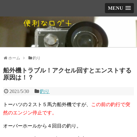
MENU
ホーム
釣り
船外機トラブル！アクセル回すとエンストする
原因は！？
2021/5/30
釣り
トーハツの２スト５馬力船外機ですが、
この前の釣行で突
然のエンジン停止です。
オーバーホールから４回目の釣り。