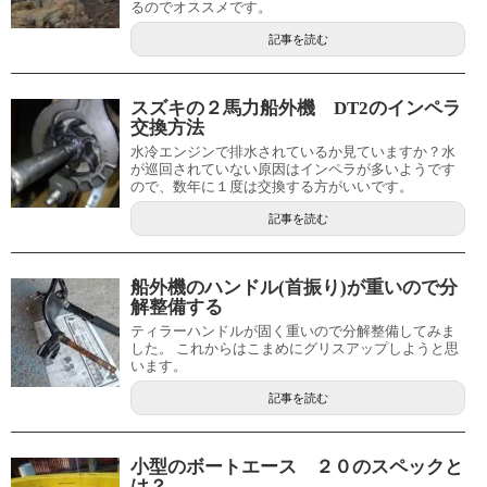
るのでオススメです。
記事を読む
スズキの２馬力船外機 DT2のインペラ
交換方法
水冷エンジンで排水されているか見ていますか？水
が巡回されていない原因はインペラが多いようです
ので、数年に１度は交換する方がいいです。
記事を読む
船外機のハンドル(首振り)が重いので分
解整備する
ティラーハンドルが固く重いので分解整備してみま
した。 これからはこまめにグリスアップしようと思
います。
記事を読む
小型のボートエース ２０のスペックと
は？