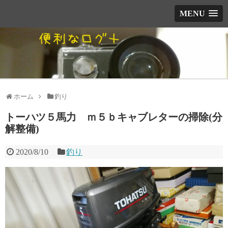
MENU
ホーム
釣り
トーハツ５馬力 ｍ５ｂキャブレターの掃除(分
解整備)
2020/8/10
釣り