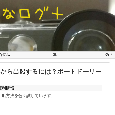
な商品
車
釣り
浜から出船するには？ボートドーリー
便利情報
出船方法を色々試しています。