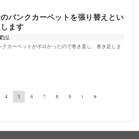
ーのバンクカーペットを張り替えとい
足します
釣り
ンクカーペットがボロかったので巻き直し、巻き足しま
4
5
6
7
8
9