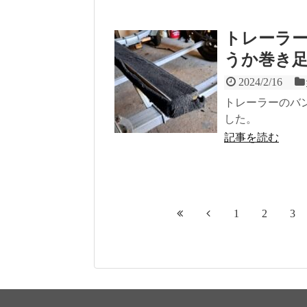
トレーラ
うか巻き
2024/2/16
トレーラーのバ
した。
記事を読む
1
2
3